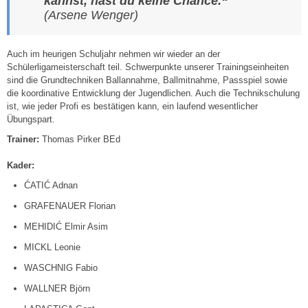
kannst, hast du keine Chance.“
(Arsene Wenger)
Auch im heurigen Schuljahr nehmen wir wieder an der
Schülerligameisterschaft teil. Schwerpunkte unserer Trainingseinheiten
sind die Grundtechniken Ballannahme, Ballmitnahme, Passspiel sowie
die koordinative Entwicklung der Jugendlichen. Auch die Technikschulung
ist, wie jeder Profi es bestätigen kann, ein laufend wesentlicher
Übungspart.
Trainer:
Thomas Pirker BEd
Kader:
ĆATIĆ Adnan
GRAFENAUER Florian
MEHIDIĆ Elmir Asim
MICKL Leonie
WASCHNIG Fabio
WALLNER Björn