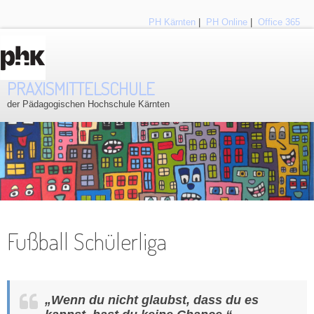
PH Kärnten
|
PH Online
|
Office 365
PRAXISMITTELSCHULE
der Pädagogischen Hochschule Kärnten
Fußball Schülerliga
„Wenn du nicht glaubst, dass du es