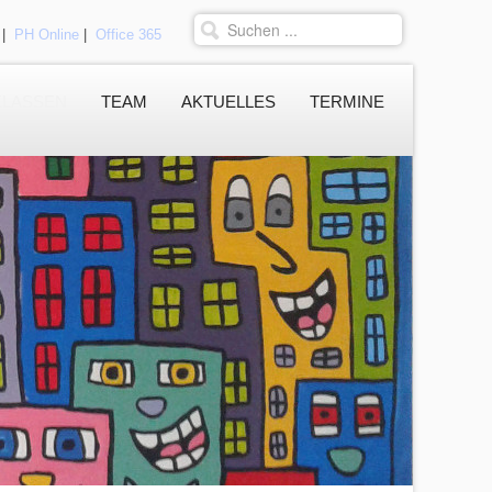
|
PH Online
|
Office 365
KLASSEN
TEAM
AKTUELLES
TERMINE