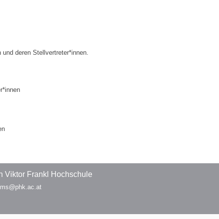
und deren Stellvertreter*innen.
r*innen
en
 Viktor Frankl Hochschule
 pms@phk.ac.at