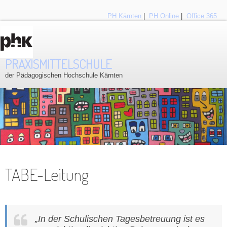
PH Kärnten
|
PH Online
|
Office 365
PRAXISMITTELSCHULE
der Pädagogischen Hochschule Kärnten
TABE-Leitung
„In der Schulischen Tagesbetreuung ist es