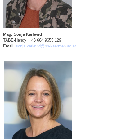
Mag. Sonja Karlevid
TABE-Handy: +43 664 9655 129
Email:
sonja.karlevid@ph-kaernten.ac.at