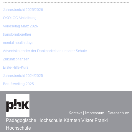
Jahresbericht 2025/2026
ÖKOLOG-Verleihung
Vorlesetag März 2026
transformtogether
mental health days
Adventskalender der Dankbarkeit an unserer Schule
Zukunft pflanzen
Erste-Hilfe-Kurs
Jahresbericht 2024/2025
Berufswelttag 2025
Kontakt
|
Impressum
|
Datenschutz
Pädagogische Hochschule Kärnten Viktor Frankl
Hochschule